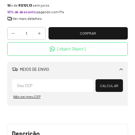
10
x de
R$101,13
sem juros
10% de desconto
pagando com Pix
Ver mais detalhes
[object Object]
MEIOS DE ENVIO
Alterar CEP
CALCULAR
Não sei meu CEP
Descrição