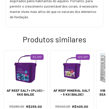
esgotados pelos habitantes do aquário. Portanto, para
permitir o crescimento sustentável dos corais, é necessário
manter níveis mais altos do que os naturais dos elementos
de fundação.
Produtos similares
9
%
OFF
10
%
OFF
AF REEF SALT+ (PLUS) -
AF REEF MINERAL SALT
VIBR
5KG BALDE
- 5 KG (BALDE)
SEACH
R$280,00
R$255,00
R$450,00
R$405,00