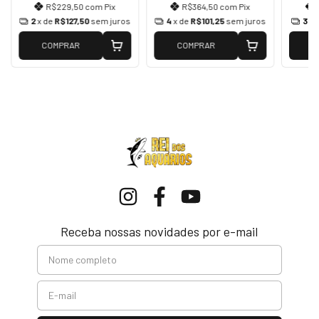
R$229,50
com
Pix
R$364,50
com
Pix
2
x de
R$127,50
sem juros
4
x de
R$101,25
sem juros
3
x 
COMPRAR
COMPRAR
C
Receba nossas novidades por e-mail