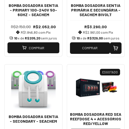
BOMBA DOSADORA SENTIA
BOMBA DOSADORA SENTIA
- PRIMARY 100-240V 50-
PRIMÁRIA E SECUNDÁRIA -
60HZ - SEACHEM
SEACHEM BIVOLT
R$2.150,00
R$2.052,00
R$3.290,00
R$1.846,80
com
Pix
R$2.961,00
com
Pix
10
x de
R$205,20
sem juros
10
x de
R$329,00
sem juros
COMPRAR
COMPRAR
ESGOTADO
BOMBA DOSADORA RED SEA
BOMBA DOSADORA SENTIA
REEFDOSE 4 + ACESSÓRIOS
- SECONDARY - SEACHEM
RED/YELLOW