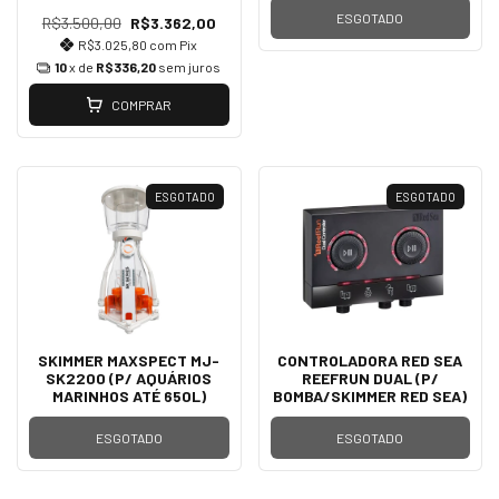
ESGOTADO
R$3.500,00
R$3.362,00
R$3.025,80
com
Pix
10
x de
R$336,20
sem juros
COMPRAR
ESGOTADO
ESGOTADO
SKIMMER MAXSPECT MJ-
CONTROLADORA RED SEA
SK2200 (P/ AQUÁRIOS
REEFRUN DUAL (P/
MARINHOS ATÉ 650L)
BOMBA/SKIMMER RED SEA)
ESGOTADO
ESGOTADO