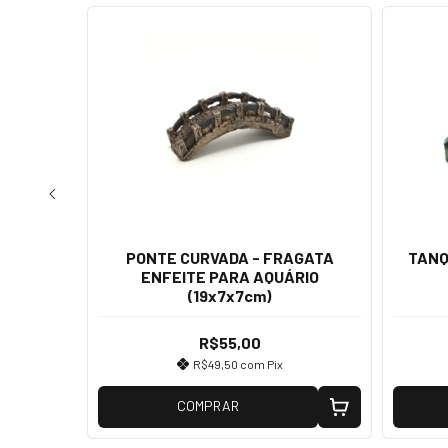
RAGATA
PONTE CURVADA - FRAGATA
TANQ
RIO
ENFEITE PARA AQUÁRIO
(19x7x7cm)
R$55,00
R$49,50
com
Pix
COMPRAR