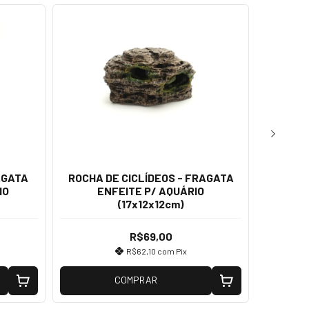
AGATA
ROCHA DE CICLÍDEOS - FRAGATA
CABANA
IO
ENFEITE P/ AQUÁRIO
E
(17x12x12cm)
R$69,00
R$62,10
com
Pix
COMPRAR