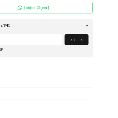
[object Object]
 ENVIO
Alterar CEP
CALCULAR
EP